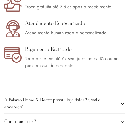
Troca gratuita até 7 dias após o recebimento.
Atendimento Especializado
Atendimento humanizado e personalizado.
Pagamento Facilitado
Todo o site em até 6x sem juros no cartão ou no
pix com 5% de desconto.
A Palazzo Home & Decor possui loja física? Qual o
endereço?
Como funciona?
A Palazzo Home Decor não possui loja física no momento. O