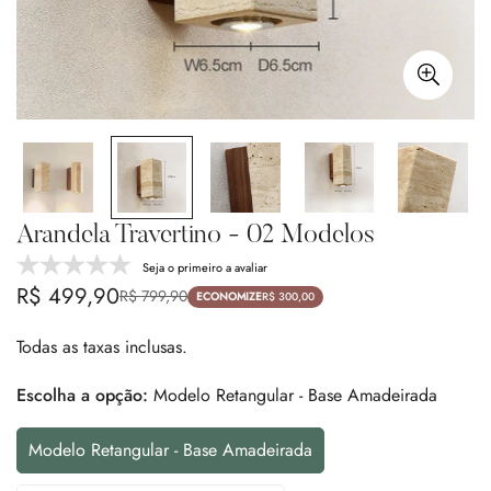
Arandela Travertino - 02 Modelos
Seja o primeiro a avaliar
R$ 499,90
R$ 799,90
Preço
Preço
ECONOMIZE
R$ 300,00
de
regular
Todas as taxas inclusas.
venda
Escolha a opção:
Modelo Retangular - Base Amadeirada
Modelo Retangular - Base Amadeirada
Variante
Esgotada