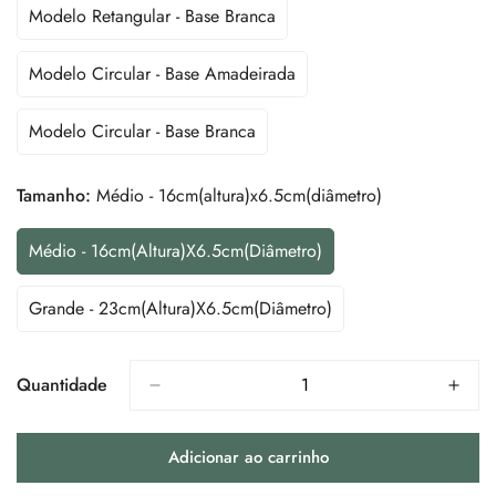
Ou
Modelo Retangular - Base Branca
Variante
Indisponível
Esgotada
Ou
Modelo Circular - Base Amadeirada
Variante
Indisponível
Esgotada
Ou
Modelo Circular - Base Branca
Variante
Indisponível
Esgotada
Ou
Tamanho:
Médio - 16cm(altura)x6.5cm(diâmetro)
Indisponível
Médio - 16cm(altura)x6.5cm(diâmetro)
Variante
Esgotada
Ou
Grande - 23cm(altura)x6.5cm(diâmetro)
Variante
Indisponível
Esgotada
Ou
Indisponível
Quantidade
Adicionar ao carrinho