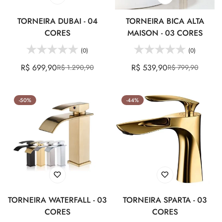
TORNEIRA DUBAI - 04
TORNEIRA BICA ALTA
CORES
MAISON - 03 CORES
(0)
(0)
R$ 699,90
R$ 539,90
R$ 1.290,90
R$ 799,90
Preço
Preço
Preço
Preço
de
regular
de
regular
venda
venda
-50%
-44%
TORNEIRA WATERFALL - 03
TORNEIRA SPARTA - 03
CORES
CORES