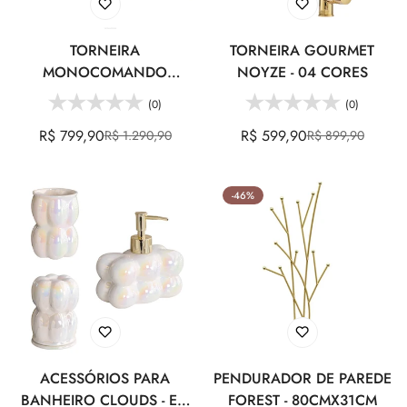
TORNEIRA
TORNEIRA GOURMET
MONOCOMANDO
NOYZE - 04 CORES
ESSENZA - 02 MODELOS
(0)
(0)
R$ 799,90
R$ 599,90
R$ 1.290,90
R$ 899,90
Preço
Preço
Preço
Preço
de
regular
de
regular
venda
venda
-46%
ACESSÓRIOS PARA
PENDURADOR DE PAREDE
BANHEIRO CLOUDS - EM
FOREST - 80CMX31CM