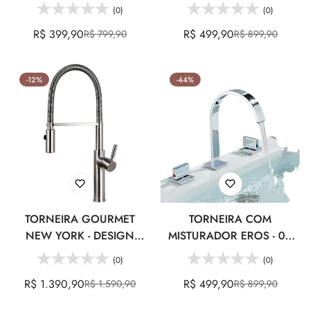
(0)
(0)
R$ 399,90
R$ 499,90
R$ 799,90
R$ 899,90
Preço
Preço
Preço
Preço
de
regular
de
regular
venda
venda
-12%
-44%
TORNEIRA GOURMET
TORNEIRA COM
NEW YORK - DESIGN
MISTURADOR EROS - 04
MODERNO
CORES
Confirm your age
(0)
(0)
R$ 1.390,90
R$ 499,90
R$ 1.590,90
R$ 899,90
Preço
Preço
Preço
Preço
Are you 18 years old or older?
de
regular
de
regular