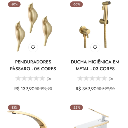
venda
venda
-30%
-60%
PENDURADORES
DUCHA HIGIÊNICA EM
PÁSSARO - 05 CORES
METAL - 03 CORES
(0)
(0)
R$ 139,90
R$ 359,90
R$ 199,90
R$ 899,90
Preço
Preço
Preço
Preço
de
regular
de
regular
venda
venda
-33%
-22%