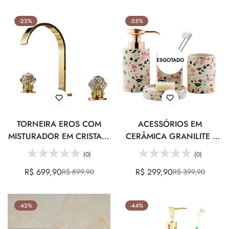
de
regular
de
regular
venda
venda
-22%
-25%
ESGOTADO
TORNEIRA EROS COM
ACESSÓRIOS EM
MISTURADOR EM CRISTAL -
CERÂMICA GRANILITE -
03 CORES
JOGO 4PCS
(0)
(0)
R$ 699,90
R$ 299,90
R$ 899,90
R$ 399,90
Preço
Preço
Preço
Preço
de
regular
de
regular
venda
venda
-42%
-44%