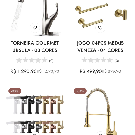
TORNEIRA GOURMET
JOGO 04PCS METAIS
URSULA - 03 CORES
VENEZA - 04 CORES
(0)
(0)
R$ 1.290,90
R$ 499,90
R$ 1.590,90
R$ 899,90
Preço
Preço
Preço
Preço
de
regular
de
regular
venda
venda
-38%
-33%