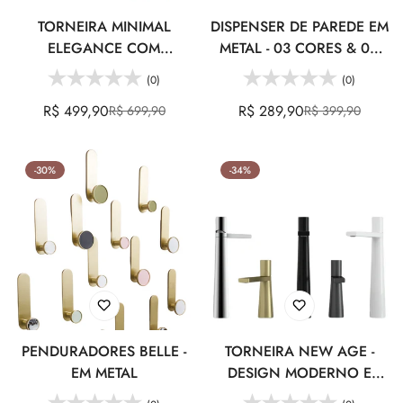
TORNEIRA MINIMAL
DISPENSER DE PAREDE EM
ELEGANCE COM
METAL - 03 CORES & 02
ROTAÇÃO 360° - 02
MODELOS
(0)
(0)
TAMANHOS
R$ 499,90
R$ 289,90
R$ 699,90
R$ 399,90
Preço
Preço
Preço
Preço
de
regular
de
regular
venda
venda
-30%
-34%
PENDURADORES BELLE -
TORNEIRA NEW AGE -
EM METAL
DESIGN MODERNO E
ELEGANTE