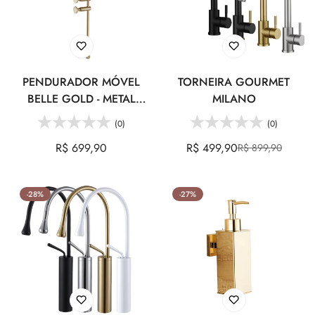
PENDURADOR MÓVEL
TORNEIRA GOURMET
BELLE GOLD - METAL
MILANO
ESCOVADO
(0)
(0)
Preço
R$ 699,90
R$ 499,90
R$ 899,90
Preço
Preço
regular
de
regular
venda
-28%
-27%