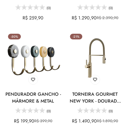
CERÂMICA
(0)
(0)
Preço
R$ 259,90
R$ 1.290,90
R$ 2.390,90
Preço
Preço
regular
de
regular
venda
-50%
-21%
PENDURADOR GANCHO -
TORNEIRA GOURMET
MÁRMORE & METAL
NEW YORK - DOURADO
ESCOVADO
(0)
(0)
R$ 199,90
R$ 1.490,90
R$ 399,90
R$ 1.890,90
Preço
Preço
Preço
Preço