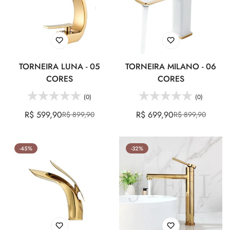
TORNEIRA LUNA - 05
TORNEIRA MILANO - 06
CORES
CORES
(0)
(0)
R$ 599,90
R$ 699,90
R$ 899,90
R$ 899,90
Preço
Preço
Preço
Preço
de
regular
de
regular
venda
venda
-45%
-32%