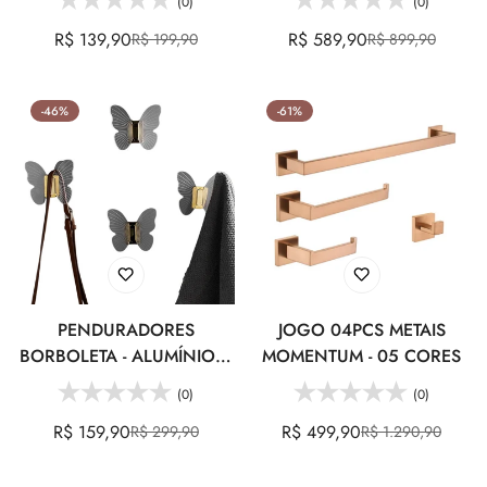
(0)
(0)
R$ 139,90
R$ 589,90
R$ 199,90
R$ 899,90
Preço
Preço
Preço
Preço
de
regular
de
regular
venda
venda
-46%
-61%
PENDURADORES
JOGO 04PCS METAIS
BORBOLETA - ALUMÍNIO &
MOMENTUM - 05 CORES
ACRÍLICO
(0)
(0)
R$ 159,90
R$ 499,90
R$ 299,90
R$ 1.290,90
Preço
Preço
Preço
Preço
de
regular
de
regular