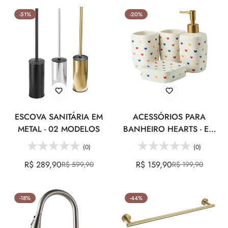
venda
venda
No, I'm not
Yes, I am
-51%
-20%
ESCOVA SANITÁRIA EM
ACESSÓRIOS PARA
METAL - 02 MODELOS
BANHEIRO HEARTS - EM
CERÂMICA
(0)
(0)
R$ 289,90
R$ 159,90
R$ 599,90
R$ 199,90
Preço
Preço
Preço
Preço
de
regular
de
regular
venda
venda
-18%
-44%