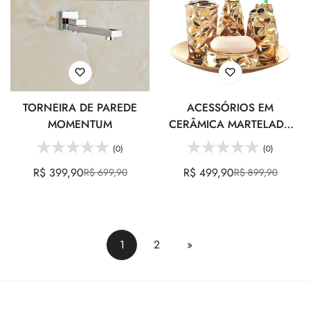
TORNEIRA DE PAREDE
ACESSÓRIOS EM
MOMENTUM
CERÂMICA MARTELADA
GOLD - JOGO 4PCS
(0)
(0)
R$ 399,90
R$ 499,90
R$ 699,90
R$ 899,90
Preço
Preço
Preço
Preço
de
regular
de
regular
venda
venda
1
2
»