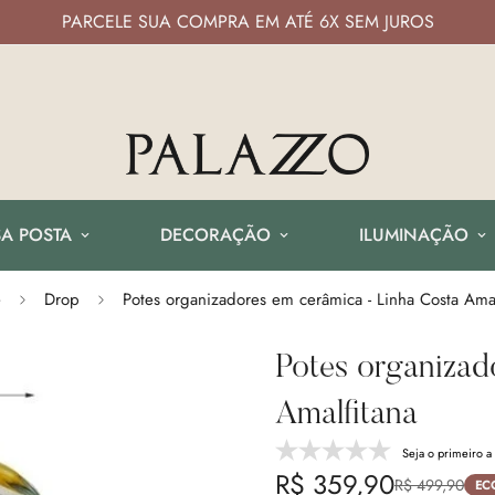
PARCELE SUA COMPRA EM ATÉ 6X SEM JUROS
A POSTA
DECORAÇÃO
ILUMINAÇÃO
e
Drop
Potes organizadores em cerâmica - Linha Costa Amal
Potes organizad
Amalfitana
Seja o primeiro a 
R$ 359,90
R$ 499,90
Preço
Preço
EC