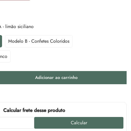
- limão siciliano
Modelo B - Confetes Coloridos
Variante
Esgotada
Ou
anco
Indisponível
Adicionar ao carrinho
Calcular frete desse produto
Calcular