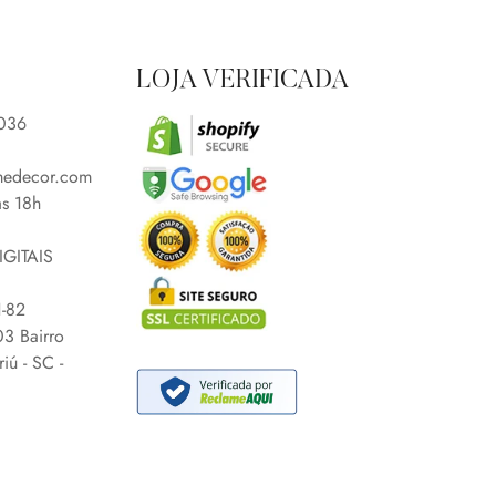
LOJA VERIFICADA
0036
medecor.com
às 18h
GITAIS
-82
3 Bairro
iú - SC -