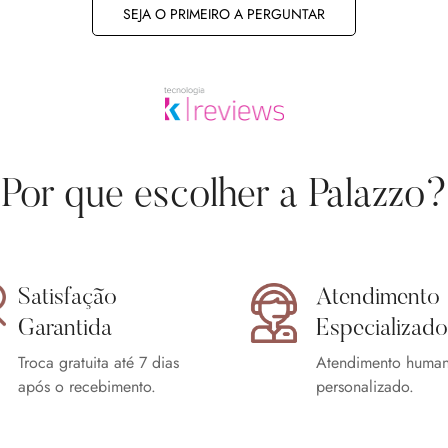
SEJA O PRIMEIRO A PERGUNTAR
Confirm your age
Are you 18 years old or older?
Por que escolher a Palazzo?
No, I'm not
Yes, I am
Satisfação
Atendimento
Garantida
Especializado
Troca gratuita até 7 dias
Atendimento human
após o recebimento.
personalizado.