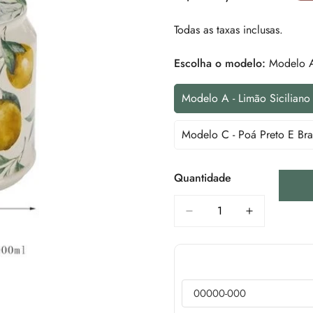
de
regular
venda
Todas as taxas inclusas.
Escolha o modelo:
Modelo A 
Modelo A - Limão Siciliano
Variante
Esgotada
Ou
Modelo C - Poá Preto E Br
Variante
Indisponível
Esgotada
Ou
Quantidade
Indisponível