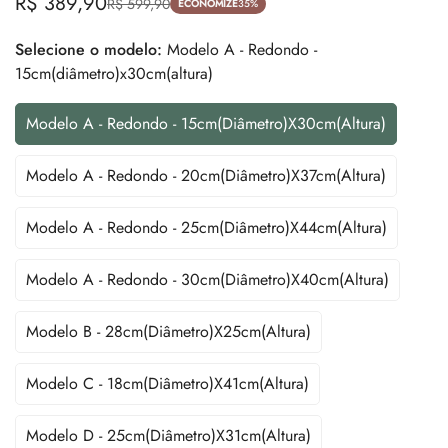
R$ 389,90
R$ 599,90
Preço
Preço
ECONOMIZE
35%
de
regular
Selecione o modelo:
Modelo A - Redondo -
venda
15cm(diâmetro)x30cm(altura)
Modelo A - Redondo - 15cm(diâmetro)x30cm(altura)
Variante
Esgotada
Ou
Modelo A - Redondo - 20cm(diâmetro)x37cm(altura)
Variante
Indisponível
Esgotada
Ou
Modelo A - Redondo - 25cm(diâmetro)x44cm(altura)
Variante
Indisponível
Esgotada
Ou
Modelo A - Redondo - 30cm(diâmetro)x40cm(altura)
Variante
Indisponível
Esgotada
Ou
Modelo B - 28cm(diâmetro)x25cm(altura)
Variante
Indisponível
Esgotada
Ou
Modelo C - 18cm(diâmetro)x41cm(altura)
Variante
Indisponível
Esgotada
Ou
Modelo D - 25cm(diâmetro)x31cm(altura)
Variante