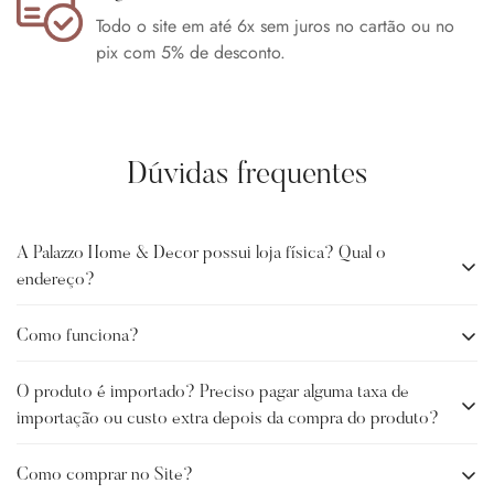
Todo o site em até 6x sem juros no cartão ou no
pix com 5% de desconto.
Dúvidas frequentes
A Palazzo Home & Decor possui loja física? Qual o
endereço?
Como funciona?
A Palazzo Home Decor não possui loja física no momento. O
escritório sede e Studio Palazzo ficam localizado em
O produto é importado? Preciso pagar alguma taxa de
A Palazzo é uma intermediária que faz a seleção e curadoria
Balneário Camboriú-SC.
importação ou custo extra depois da compra do produto?
de peças de diversos fornecedores (nacionais e
internacionais) e disponibiliza as peças para seus clientes. O
Como comprar no Site?
Sim, trabalhamos com produtos importados, e com produtos
envio é feito direto do fornecedor para o cliente. No grupo