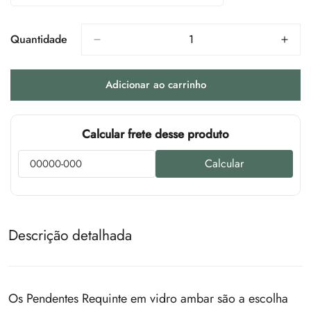
Indisponível
Esgotada
Ou
Indisponível
Quantidade
Adicionar ao carrinho
Calcular frete desse produto
Calcular
Descrição detalhada
Os Pendentes Requinte em vidro ambar são a escolha