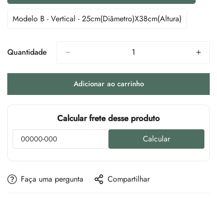
Esgotada
Ou
Modelo B - Vertical - 25cm(diâmetro)x38cm(altura)
Variante
Indisponível
Esgotada
Ou
Indisponível
Quantidade
Adicionar ao carrinho
Calcular frete desse produto
Calcular
Faça uma pergunta
Compartilhar