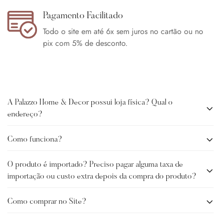
Pagamento Facilitado
Todo o site em até 6x sem juros no cartão ou no
pix com 5% de desconto.
A Palazzo Home & Decor possui loja física? Qual o
endereço?
Como funciona?
A Palazzo Home Decor não possui loja física no momento. O
escritório sede e Studio Palazzo ficam localizado em
O produto é importado? Preciso pagar alguma taxa de
A Palazzo é uma intermediária que faz a seleção e curadoria
Balneário Camboriú-SC.
importação ou custo extra depois da compra do produto?
de peças de diversos fornecedores (nacionais e
internacionais) e disponibiliza as peças para seus clientes. O
Como comprar no Site?
Sim, trabalhamos com produtos importados, e com produtos
envio é feito direto do fornecedor para o cliente. No grupo
nacionais. Em caso de produtos importados, a Palazzo se
Palazzo temos ainda peças de importação própria, que ficam