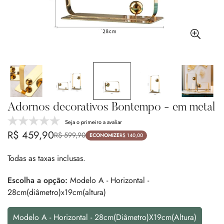
Adornos decorativos Bontempo - em metal
Seja o primeiro a avaliar
R$ 459,90
R$ 599,90
Preço
Preço
ECONOMIZE
R$ 140,00
de
regular
Todas as taxas inclusas.
venda
Escolha a opção:
Modelo A - Horizontal -
28cm(diâmetro)x19cm(altura)
Modelo A - Horizontal - 28cm(diâmetro)x19cm(altura)
Variante