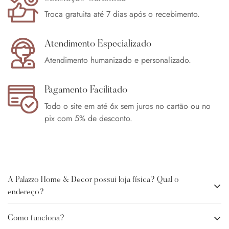
Troca gratuita até 7 dias após o recebimento.
Atendimento Especializado
Atendimento humanizado e personalizado.
Pagamento Facilitado
Todo o site em até 6x sem juros no cartão ou no
pix com 5% de desconto.
A Palazzo Home & Decor possui loja física? Qual o
endereço?
Como funciona?
A Palazzo Home Decor não possui loja física no momento. O