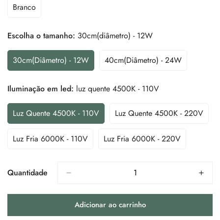
Ou
Ou
Ou
Ou
Ou
Ou
Branco
Variante
Indisponível
Indisponível
Indisponível
Indisponível
Indisponível
Indispon
Esgotada
Ou
Escolha o tamanho:
30cm(diâmetro) - 12W
Indisponível
30cm(diâmetro) - 12W
40cm(diâmetro) - 24W
Variante
Variante
Esgotada
Esgotada
Ou
Ou
Iluminação em led:
luz quente 4500K - 110V
Indisponível
Indisponível
Luz Quente 4500K - 110V
Luz Quente 4500K - 220V
Variante
Variante
Esgotada
Esgotada
Ou
Ou
Luz Fria 6000K - 110V
Luz Fria 6000K - 220V
Variante
Variante
Indisponível
Indisponível
Esgotada
Esgotada
Ou
Ou
Indisponível
Indisponível
Quantidade
Adicionar ao carrinho