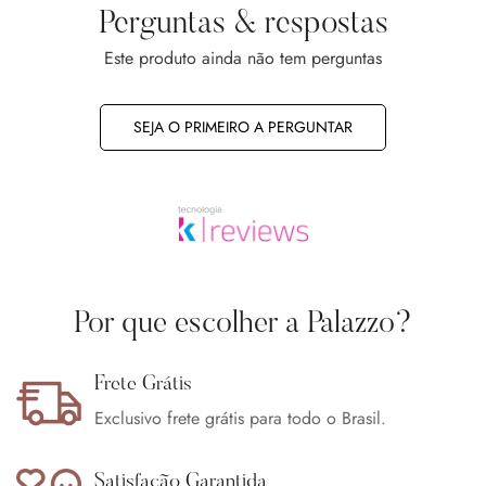
Perguntas & respostas
Este produto ainda não tem perguntas
SEJA O PRIMEIRO A PERGUNTAR
Confirm your age
Are you 18 years old or older?
No, I'm not
Yes, I am
Por que escolher a Palazzo?
Frete Grátis
Exclusivo frete grátis para todo o Brasil.
Satisfação Garantida