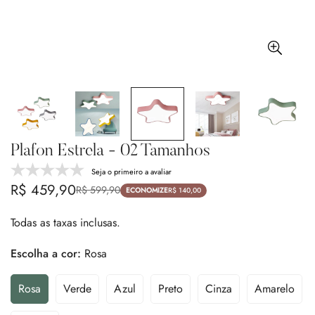
Plafon Estrela - 02 Tamanhos
Seja o primeiro a avaliar
R$ 459,90
R$ 599,90
Preço
Preço
ECONOMIZE
R$ 140,00
de
regular
Todas as taxas inclusas.
venda
Escolha a cor:
Rosa
Rosa
Verde
Azul
Preto
Cinza
Amarelo
Variante
Variante
Variante
Variante
Variante
Variante
Esgotada
Esgotada
Esgotada
Esgotada
Esgotada
Esgotad